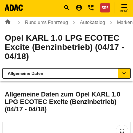
Navigation
Suche
Seiteninhalt
Fußzeile
Nothilfe
MENÜ
Rund ums Fahrzeug
Autokatalog
Marken
Opel KARL 1.0 LPG ECOTEC
Excite (Benzinbetrieb) (04/17 -
04/18)
Allgemeine Daten
Allgemeine Daten
Allgemeine Daten zum
Opel KARL 1.0
LPG ECOTEC Excite (Benzinbetrieb)
Technische Daten
(04/17 - 04/18)
Ähnliche Autotests