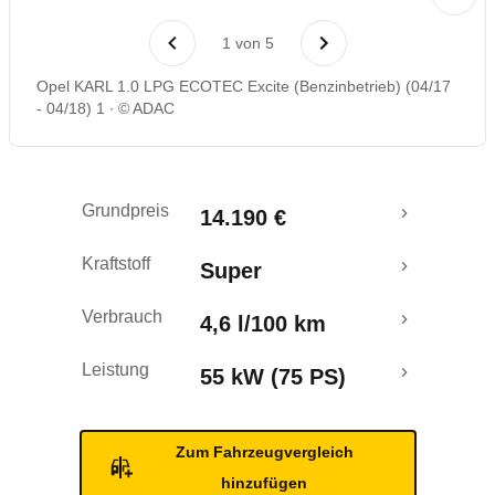
Laufende Kosten
1
von
5
Rückrufe & Mängel
Opel KARL 1.0 LPG ECOTEC Excite (Benzinbetrieb) (04/17
- 04/18) 1
© ADAC
Crashtest
Grundpreis
14.190 €
Kraftstoff
Super
Verbrauch
4,6 l/100 km
Leistung
55 kW (75 PS)
Zum Fahrzeugvergleich
hinzufügen