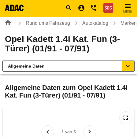
Navigation
Suche
Seiteninhalt
Fußzeile
Nothilfe
MENÜ
Rund ums Fahrzeug
Autokatalog
Marken
Opel Kadett 1.4i Kat. Fun (3-
Türer) (01/91 - 07/91)
Allgemeine Daten
Allgemeine Daten
Allgemeine Daten zum
Opel Kadett 1.4i
Kat. Fun (3-Türer) (01/91 - 07/91)
Technische Daten
Laufende Kosten
Rückrufe & Mängel
1
von
5