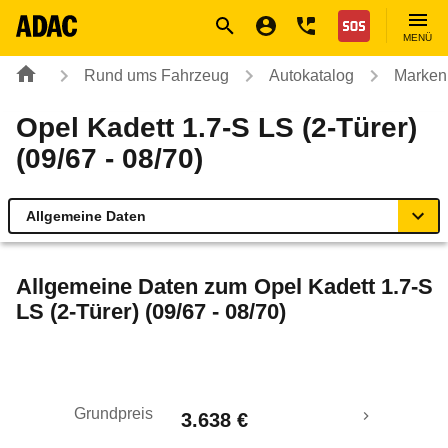
Navigation
Suche
Seiteninhalt
Fußzeile
Nothilfe
MENÜ
Rund ums Fahrzeug
Autokatalog
Marken
Opel Kadett 1.7-S LS (2-Türer)
(09/67 - 08/70)
Allgemeine Daten
Allgemeine Daten
Allgemeine Daten zum
Opel Kadett 1.7-S
LS (2-Türer) (09/67 - 08/70)
Technische Daten
Laufende Kosten
Grundpreis
3.638 €
Rückrufe & Mängel