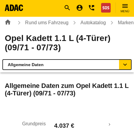
Navigation
Suche
Seiteninhalt
Fußzeile
Nothilfe
MENÜ
Rund ums Fahrzeug
Autokatalog
Marken
Opel Kadett 1.1 L (4-Türer)
(09/71 - 07/73)
Allgemeine Daten
Allgemeine Daten
Allgemeine Daten zum
Opel Kadett 1.1 L
(4-Türer) (09/71 - 07/73)
Technische Daten
Laufende Kosten
Grundpreis
4.037 €
Rückrufe & Mängel