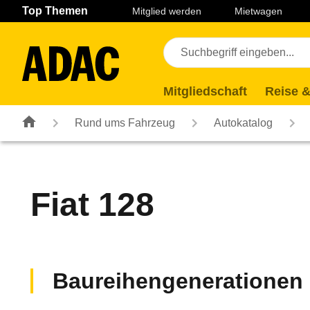
Navigation
Suche
Seiteninhalt
Fußzeile
Top Themen
Mitglied werden
Mietwagen
Mitgliedschaft
Reise &
Rund ums Fahrzeug
Autokatalog
Fiat
128
Baureihengenerationen