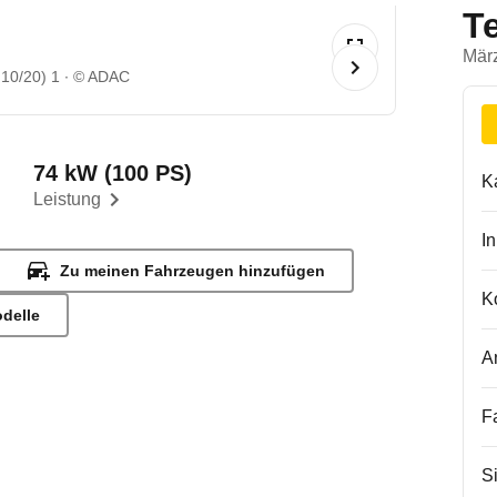
T
Mär
 10/20) 1
© ADAC
74 kW (100 PS)
K
Leistung
I
Zu meinen Fahrzeugen hinzufügen
K
odelle
A
F
S