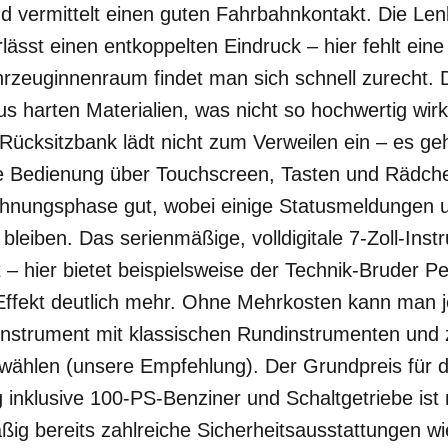
d vermittelt einen guten Fahrbahnkontakt. Die Len
rlässt einen entkoppelten Eindruck – hier fehlt ein
zeuginnenraum findet man sich schnell zurecht. 
s harten Materialien, was nicht so hochwertig wir
Rücksitzbank lädt nicht zum Verweilen ein – es geh
e Bedienung über Touchscreen, Tasten und Rädchen
öhnungsphase gut, wobei einige Statusmeldungen
leiben. Das serienmäßige, volldigitale 7-Zoll-Inst
t – hier bietet beispielsweise der Technik-Bruder P
-Effekt deutlich mehr. Ohne Mehrkosten kann man 
instrument mit klassischen Rundinstrumenten und z
swählen (unsere Empfehlung). Der Grundpreis für d
inklusive 100-PS-Benziner und Schaltgetriebe ist 
ig bereits zahlreiche Sicherheitsausstattungen wi