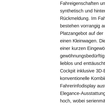
Fahreigenschaften un
synthetisch und hinte
Rückmeldung. Im Fahr
bestehen vorrangig au
Platzangebot auf der 
einen Kleinwagen. Di
einer kurzen Eingew
gewöhnungsbedürftig b
lieblos und enttäusch
Cockpit inklusive 3D
konventionelle Kombi
Fahrerinfodisplay au
Elegance-Ausstattung 
hoch, wobei serienmäß