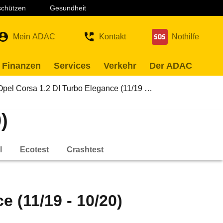
 schützen
Gesundheit
Mein ADAC
Kontakt
Nothilfe
 Finanzen
Services
Verkehr
Der ADAC
Opel Corsa 1.2 DI Turbo Elegance (11/19 …
)
l
Ecotest
Crashtest
e (11/19 - 10/20)