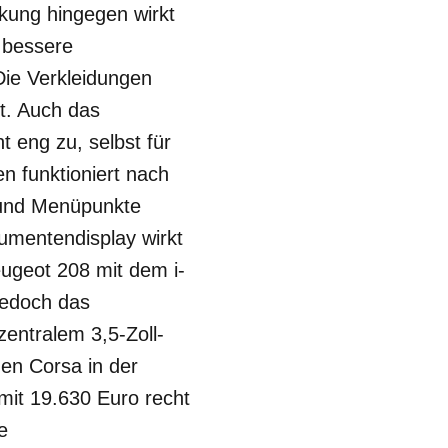
kung hingegen wirkt
e bessere
Die Verkleidungen
kt. Auch das
t eng zu, selbst für
 funktioniert nach
 und Menüpunkte
rumentendisplay wirkt
eugeot 208 mit dem i-
jedoch das
entralem 3,5-Zoll-
en Corsa in der
mit 19.630 Euro recht
e