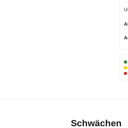
U
A
A
Schwächen