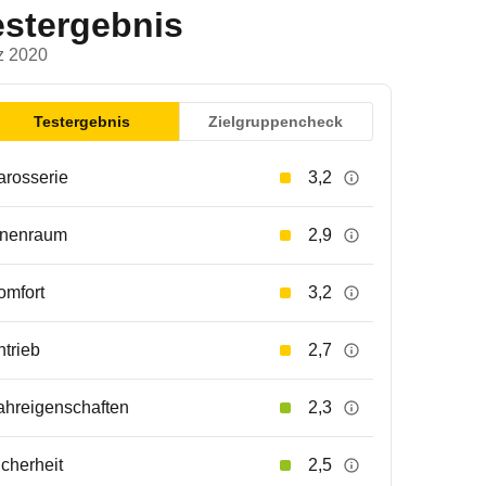
estergebnis
z 2020
Testergebnis
Zielgruppencheck
arosserie
3,2
nnenraum
2,9
omfort
3,2
ntrieb
2,7
ahreigenschaften
2,3
icherheit
2,5