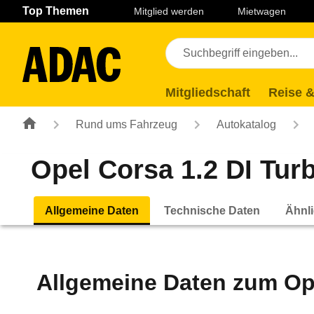
Navigation
Suche
Seiteninhalt
Fußzeile
Top Themen
Mitglied werden
Mietwagen
Mitgliedschaft
Reise &
Rund ums Fahrzeug
Autokatalog
Opel Corsa 1.2 DI Turb
Allgemeine Daten
Technische Daten
Ähnli
Allgemeine Daten zum
Op