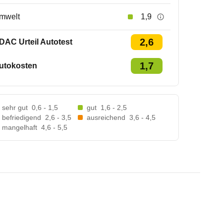
mwelt
1,9
2,6
DAC Urteil Autotest
1,7
utokosten
sehr gut
0,6 - 1,5
gut
1,6 - 2,5
befriedigend
2,6 - 3,5
ausreichend
3,6 - 4,5
mangelhaft
4,6 - 5,5