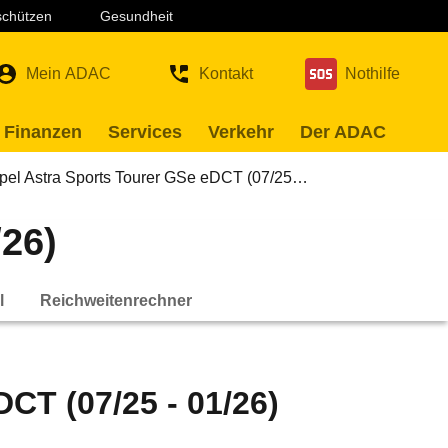
 schützen
Gesundheit
Mein ADAC
Kontakt
Nothilfe
 Finanzen
Services
Verkehr
Der ADAC
pel Astra Sports Tourer GSe eDCT (07/25…
/26)
l
Reichweitenrechner
CT (07/25 - 01/26)