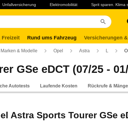
Unfallversicherung
Elektromobilität
Sprit sparen. Klima
 Freizeit
Rund ums Fahrzeug
Versicherungen &
Marken & Modelle
Opel
Astra
L
O
rer GSe eDCT (07/25 - 01
che Autotests
Laufende Kosten
Rückrufe & Mänge
el Astra Sports Tourer GSe eD