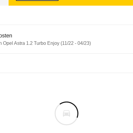
osten
n Opel Astra 1.2 Turbo Enjoy (11/22 - 04/23)
n Autos
Astra
Astra 1.2 Turbo Enjoy (11/22 -
s derselben Baureihengeneration wie das ausgewähl
affern, Kopfairbags sowie optischen und akustische