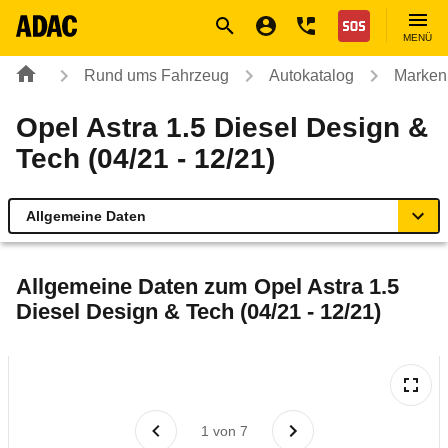
Navigation
Suche
Seiteninhalt
Fußzeile
Nothilfe
MENÜ
Rund ums Fahrzeug
Autokatalog
Marken
Opel Astra 1.5 Diesel Design &
Tech (04/21 - 12/21)
Allgemeine Daten
Allgemeine Daten
Allgemeine Daten zum
Opel Astra 1.5
Diesel Design & Tech (04/21 - 12/21)
Technische Daten
Ähnliche Autotests
Laufende Kosten
1
von
7