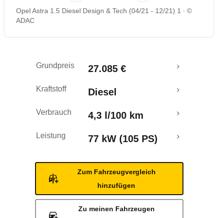
Opel Astra 1.5 Diesel Design & Tech (04/21 - 12/21) 1
©
Rückrufe & Mängel
ADAC
Grundpreis
27.085 €
Kraftstoff
Diesel
Verbrauch
4,3 l/100 km
Leistung
77 kW (105 PS)
Zum Fahrzeugvergleich
hinzufügen
Zu meinen Fahrzeugen