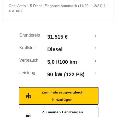
Opel Astra 1.5 Diesel Elegance Automatik (11/20 - 12/21) 1
Rückrufe & Mängel
© ADAC
Grundpreis
31.515 €
Kraftstoff
Diesel
Verbrauch
5,0 l/100 km
Leistung
90 kW (122 PS)
Zum Fahrzeugvergleich
hinzufügen
Zu meinen Fahrzeugen