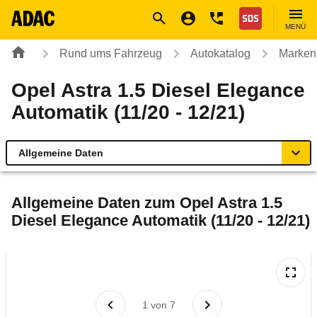
Navigation
Suche
Seiteninhalt
Fußzeile
Nothilfe
MENÜ
Rund ums Fahrzeug
Autokatalog
Marken
Opel Astra 1.5 Diesel Elegance
Automatik (11/20 - 12/21)
Allgemeine Daten
Allgemeine Daten
Allgemeine Daten zum
Opel Astra 1.5
Diesel Elegance Automatik (11/20 - 12/21)
Technische Daten
Ähnliche Autotests
Laufende Kosten
1
von
7