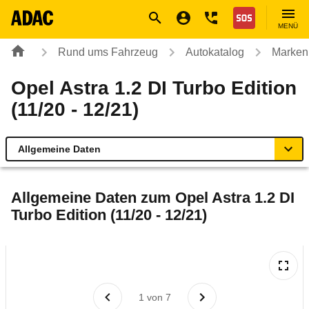
Navigation
Suche
Seiteninhalt
Fußzeile
Nothilfe
MENÜ
Rund ums Fahrzeug
Autokatalog
Marken
Opel Astra 1.2 DI Turbo Edition
(11/20 - 12/21)
Allgemeine Daten
Allgemeine Daten
Allgemeine Daten zum
Opel Astra 1.2 DI
Turbo Edition (11/20 - 12/21)
Technische Daten
Ähnliche Autotests
Laufende Kosten
1
von
7