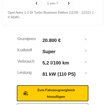
Laufende Kosten
1
von
7
Opel Astra 1.2 DI Turbo Business Edition (11/20 - 12/21) 1
Rückrufe & Mängel
© ADAC
Grundpreis
20.800 €
Kraftstoff
Super
Verbrauch
5,2 l/100 km
Leistung
81 kW (110 PS)
Zum Fahrzeugvergleich
hinzufügen