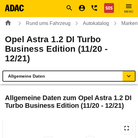
Navigation
Suche
Seiteninhalt
Fußzeile
Nothilfe
MENÜ
Rund ums Fahrzeug
Autokatalog
Marken
Opel Astra 1.2 DI Turbo
Business Edition (11/20 -
12/21)
Allgemeine Daten
Allgemeine Daten
Allgemeine Daten zum
Opel Astra 1.2 DI
Turbo Business Edition (11/20 - 12/21)
Technische Daten
Ähnliche Autotests