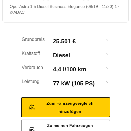
Opel Astra 1.5 Diesel Business Elegance (09/19 - 11/20) 1
Rückrufe & Mängel
© ADAC
Grundpreis
25.501 €
Kraftstoff
Diesel
Verbrauch
4,4 l/100 km
Leistung
77 kW (105 PS)
Zum Fahrzeugvergleich
hinzufügen
Zu meinen Fahrzeugen