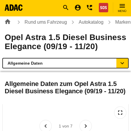
Navigation
Suche
Seiteninhalt
Fußzeile
Nothilfe
MENÜ
Rund ums Fahrzeug
Autokatalog
Marken
Opel Astra 1.5 Diesel Business
Elegance (09/19 - 11/20)
Allgemeine Daten
Allgemeine Daten
Allgemeine Daten zum
Opel Astra 1.5
Diesel Business Elegance (09/19 - 11/20)
Technische Daten
Ähnliche Autotests
Laufende Kosten
1
von
7