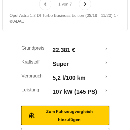
Laufende Kosten
1
von
7
Opel Astra 1.2 DI Turbo Business Edition (09/19 - 11/20) 1
Rückrufe & Mängel
© ADAC
Grundpreis
22.381 €
Kraftstoff
Super
Verbrauch
5,2 l/100 km
Leistung
107 kW (145 PS)
Zum Fahrzeugvergleich
hinzufügen