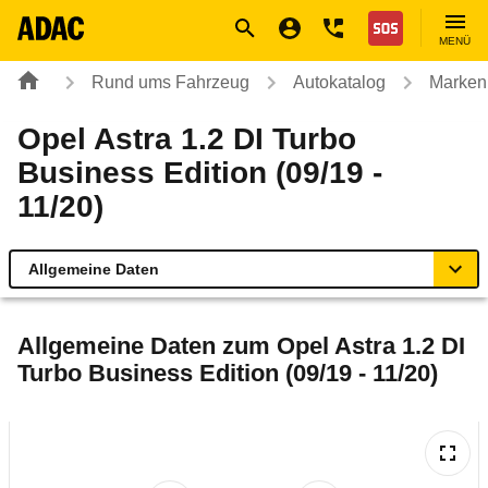
Navigation
Suche
Seiteninhalt
Fußzeile
Nothilfe
MENÜ
Rund ums Fahrzeug
Autokatalog
Marken
Opel Astra 1.2 DI Turbo
Business Edition (09/19 -
11/20)
Allgemeine Daten
Allgemeine Daten
Allgemeine Daten zum
Opel Astra 1.2 DI
Turbo Business Edition (09/19 - 11/20)
Technische Daten
Ähnliche Autotests