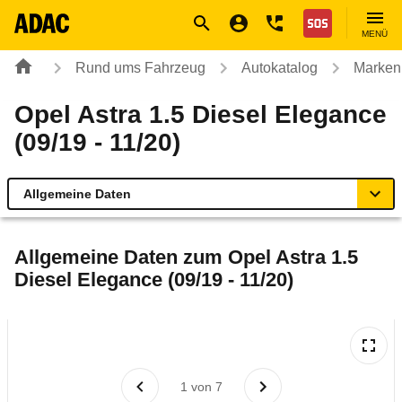
Navigation
Suche
Seiteninhalt
Fußzeile
Nothilfe
MENÜ
Rund ums Fahrzeug
Autokatalog
Marken
Opel Astra 1.5 Diesel Elegance
(09/19 - 11/20)
Allgemeine Daten
Allgemeine Daten
Allgemeine Daten zum
Opel Astra 1.5
Diesel Elegance (09/19 - 11/20)
Technische Daten
Ähnliche Autotests
Laufende Kosten
1
von
7