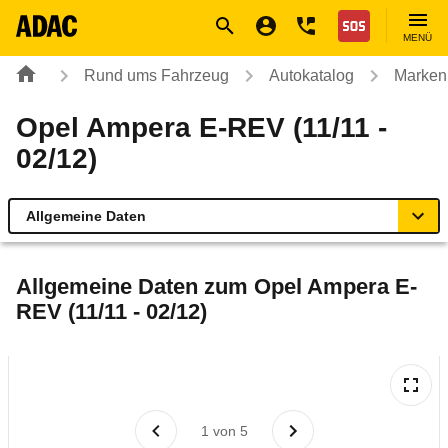
Navigation
Suche
Seiteninhalt
Fußzeile
Nothilfe
MENÜ
Rund ums Fahrzeug
Autokatalog
Marken
Opel Ampera E-REV (11/11 -
02/12)
Allgemeine Daten
Allgemeine Daten
Allgemeine Daten zum
Opel Ampera E-
REV (11/11 - 02/12)
Technische Daten
Ähnliche Autotests
Laufende Kosten
1
von
5