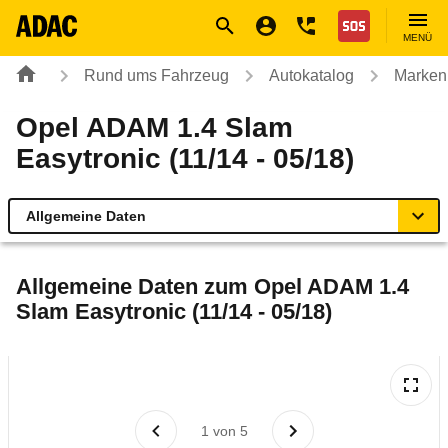
Navigation
Suche
Seiteninhalt
Fußzeile
Nothilfe
MENÜ
Rund ums Fahrzeug
Autokatalog
Marken
Opel ADAM 1.4 Slam
Easytronic (11/14 - 05/18)
Allgemeine Daten
Allgemeine Daten
Allgemeine Daten zum
Opel ADAM 1.4
Slam Easytronic (11/14 - 05/18)
Technische Daten
Ähnliche Autotests
Laufende Kosten
1
von
5