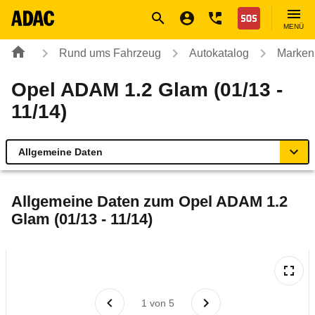
Navigation
Suche
Seiteninhalt
Fußzeile
Nothilfe
MENÜ
Rund ums Fahrzeug
Autokatalog
Marken
Opel ADAM 1.2 Glam (01/13 -
11/14)
Allgemeine Daten
Allgemeine Daten
Allgemeine Daten zum
Opel ADAM 1.2
Glam (01/13 - 11/14)
Technische Daten
Ähnliche Autotests
Laufende Kosten
1
von
5