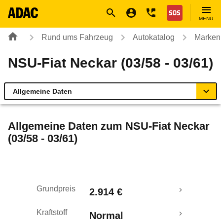
Navigation
Suche
Seiteninhalt
Fußzeile
Nothilfe
MENÜ
Rund ums Fahrzeug
Autokatalog
Marken
NSU-Fiat Neckar (03/58 - 03/61)
Allgemeine Daten
Allgemeine Daten
Allgemeine Daten zum
NSU-Fiat Neckar
(03/58 - 03/61)
Technische Daten
Rückrufe & Mängel
Grundpreis
2.914 €
Kraftstoff
Normal