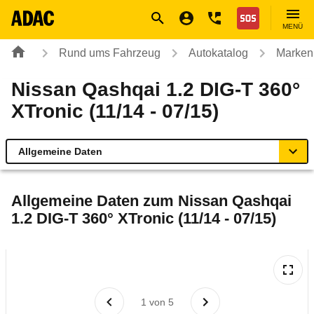
Navigation
Suche
Seiteninhalt
Fußzeile
Nothilfe
MENÜ
Rund ums Fahrzeug
Autokatalog
Marken
Nissan Qashqai 1.2 DIG-T 360°
XTronic (11/14 - 07/15)
Allgemeine Daten
Allgemeine Daten
Allgemeine Daten zum
Nissan Qashqai
1.2 DIG-T 360° XTronic (11/14 - 07/15)
Technische Daten
Ähnliche Autotests
Laufende Kosten
1
von
5