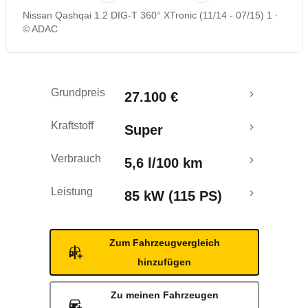
Nissan Qashqai 1.2 DIG-T 360° XTronic (11/14 - 07/15) 1
Rückrufe & Mängel
© ADAC
Crashtest
Grundpreis
27.100 €
Kraftstoff
Super
Verbrauch
5,6 l/100 km
Leistung
85 kW (115 PS)
Zum Fahrzeugvergleich
hinzufügen
Zu meinen Fahrzeugen