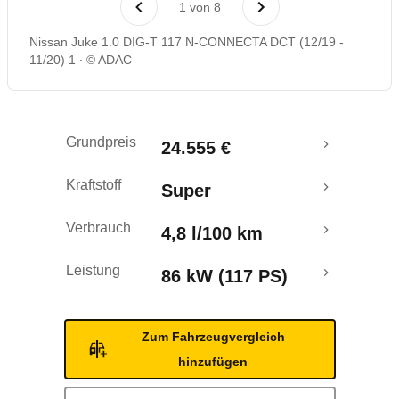
1
von
8
Rückrufe & Mängel
Nissan Juke 1.0 DIG-T 117 N-CONNECTA DCT (12/19 -
11/20) 1
© ADAC
Crashtest
Grundpreis
24.555 €
Kraftstoff
Super
Verbrauch
4,8 l/100 km
Leistung
86 kW (117 PS)
Zum Fahrzeugvergleich
hinzufügen