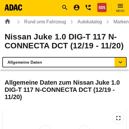
Navigation
Suche
Seiteninhalt
Fußzeile
Nothilfe
MENÜ
Rund ums Fahrzeug
Autokatalog
Marken
Nissan Juke 1.0 DIG-T 117 N-
CONNECTA DCT (12/19 - 11/20)
Allgemeine Daten
Allgemeine Daten
Allgemeine Daten zum
Nissan Juke 1.0
DIG-T 117 N-CONNECTA DCT (12/19 -
Technische Daten
11/20)
Ähnliche Autotests
Laufende Kosten