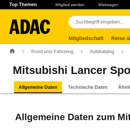
Navigation
Suche
Seiteninhalt
Fußzeile
Top Themen
Mitglied werden
Mietwagen
Mitgliedschaft
Reise &
Rund ums Fahrzeug
Autokatalog
Mitsubishi Lancer Spor
Allgemeine Daten
Technische Daten
Ähnli
Allgemeine Daten zum
Mi