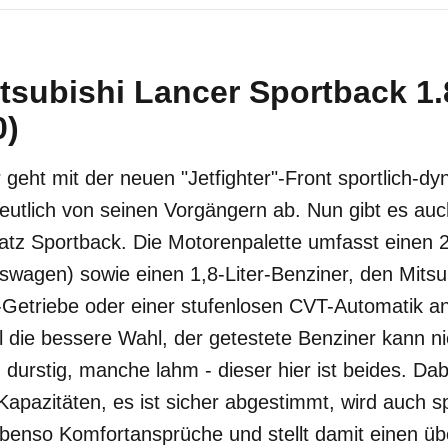
tsubishi Lancer Sportback 1.
0)
 geht mit der neuen "Jetfighter"-Front sportlich-d
deutlich von seinen Vorgängern ab. Nun gibt es au
atz Sportback. Die Motorenpalette umfasst einen 
swagen) sowie einen 1,8-Liter-Benziner, den Mitsu
etriebe oder einer stufenlosen CVT-Automatik anb
l die bessere Wahl, der getestete Benziner kann n
urstig, manche lahm - dieser hier ist beides. Dab
Kapazitäten, es ist sicher abgestimmt, wird auch s
r ebenso Komfortansprüche und stellt damit einen 