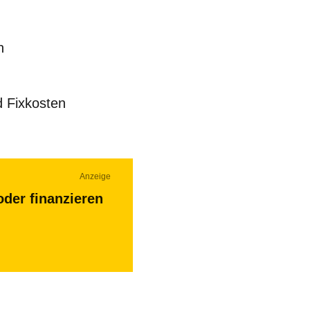
n
d Fixkosten
Anzeige
oder finanzieren