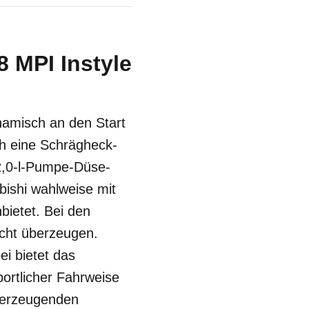
8 MPI Instyle
ynamisch an den Start
ch eine Schrägheck-
2,0-l-Pumpe-Düse-
bishi wahlweise mit
ietet. Bei den
icht überzeugen.
ei bietet das
portlicher Fahrweise
überzeugenden