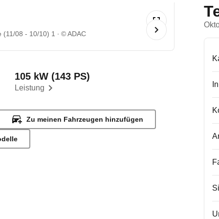
T
Okt
 (11/08 - 10/10) 1
© ADAC
K
105 kW (143 PS)
I
Leistung
K
Zu meinen Fahrzeugen hinzufügen
A
odelle
F
S
U