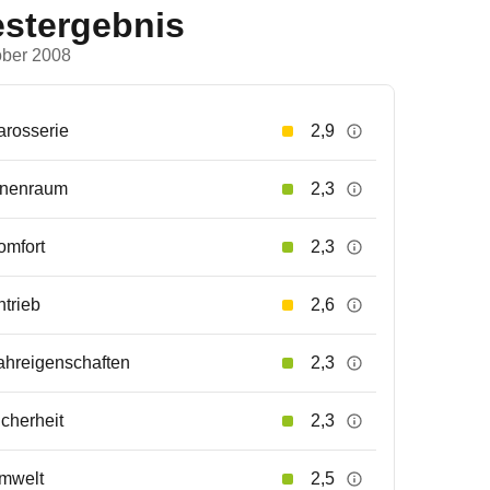
estergebnis
ober 2008
arosserie
2,9
nnenraum
2,3
omfort
2,3
ntrieb
2,6
ahreigenschaften
2,3
icherheit
2,3
mwelt
2,5