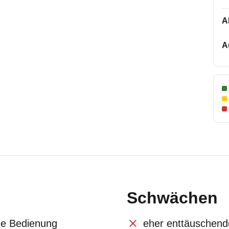
A
A
Schwächen
che Bedienung
eher enttäuschend