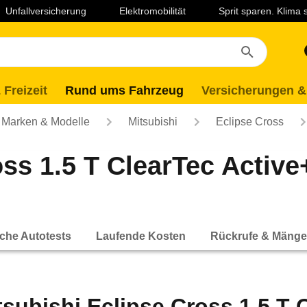
Unfallversicherung
Elektromobilität
Sprit sparen. Klima
 Freizeit
Rund ums Fahrzeug
Versicherungen &
Marken & Modelle
Mitsubishi
Eclipse Cross
oss 1.5 T ClearTec Acti
che Autotests
Laufende Kosten
Rückrufe & Mänge
tsubishi Eclipse Cross 1.5 T