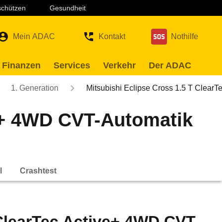
 schützen
Gesundheit
Mein ADAC
Kontakt
Nothilfe
 Finanzen
Services
Verkehr
Der ADAC
1. Generation
Mitsubishi Eclipse Cross 1.5 T ClearT
ve+ 4WD CVT-Automatik
l
Crashtest
 ClearTec Active+ 4WD CVT-