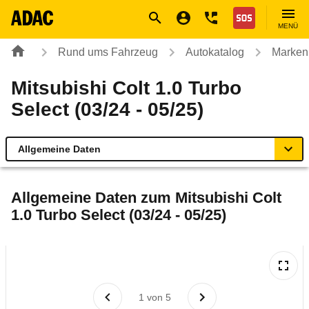
Navigation
Suche
Seiteninhalt
Fußzeile
Nothilfe
MENÜ
Rund ums Fahrzeug
Autokatalog
Marken
Mitsubishi Colt 1.0 Turbo
Select (03/24 - 05/25)
Allgemeine Daten
Allgemeine Daten
Allgemeine Daten zum
Mitsubishi Colt
1.0 Turbo Select (03/24 - 05/25)
Technische Daten
Laufende Kosten
Rückrufe & Mängel
1
von
5