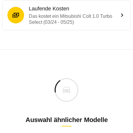
Laufende Kosten
Das kostet ein Mitsubishi Colt 1.0 Turbo
Select (03/24 - 05/25)
Laufende Kosten
Rückrufe & Mängel des Mitsubishi Colt
Technische Daten des
Mitsubishi Colt 1.0
Individuelle Berechnung
Berechnung
€
Keine gemeldeten Mängel
is
22.790 €
Fahrzeugpreis
Aktuell liegen uns keine Informationen zu Mängeln vo
00 km
ch
Zur Mängelmeldung
Haltedauer
1 PS)
Auswahl ähnlicher Modelle