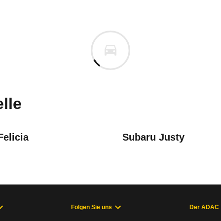
bishi Colt
bishi Colt 1600 Clou (09/99 - 
uges informieren. Welche Fahrzeuge genau betroffe
lle
elicia
Subaru Justy
Befestigungsschraube der Kurbelwellenriemenscheibe muss übe
/96 - 10/00), Colt5. Generation (10/00 - 01/04)
Folgen Sie uns
Der ADAC