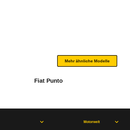
06/00)
n sind, entnehmen Sie bitte dem Rückruf, da häufi
Mehr ähnliche Modelle
Fiat Punto
rprüft und ggf. erhöht werden.
Motorwelt