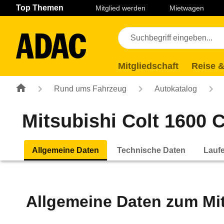
Navigation
Suche
Seiteninhalt
Fußzeile
Top Themen
Mitglied werden
Mietwagen
Mitgliedschaft
Reise &
Rund ums Fahrzeug
Autokatalog
Mitsubishi Colt 1600 C
Allgemeine Daten
Technische Daten
Lauf
Allgemeine Daten zum
Mi