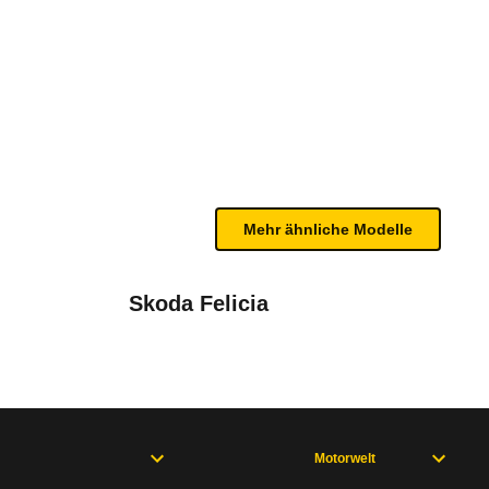
(05/99 - 12/99)
n sind, entnehmen Sie bitte dem Rückruf, da häufi
Mehr ähnliche Modelle
Skoda Felicia
rprüft und ggf. erhöht werden.
Motorwelt