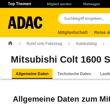
Navigation
Suche
Seiteninhalt
Fußzeile
Top Themen
Mitglied werden
Mietwagen
Mitgliedschaft
Reise &
Rund ums Fahrzeug
Autokatalog
Mitsubishi Colt 1600 S
Allgemeine Daten
Technische Daten
Lauf
Allgemeine Daten zum
Mi