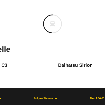
bishi Colt
bishi Colt 1600 Sport Edition 
uges informieren. Welche Fahrzeuge genau betroffe
lle
n C3
Daihatsu Sirion
Befestigungsschraube der Kurbelwellenriemenscheibe muss übe
/96 - 10/00), Colt5. Generation (10/00 - 01/04)
Folgen Sie uns
Der ADAC