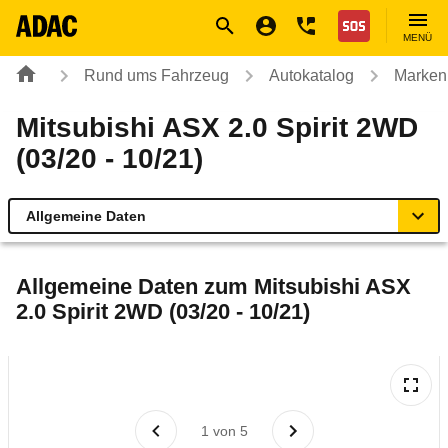
Navigation
Suche
Seiteninhalt
Fußzeile
Nothilfe
MENÜ
Rund ums Fahrzeug
Autokatalog
Marken
Mitsubishi ASX 2.0 Spirit 2WD
(03/20 - 10/21)
Allgemeine Daten
Allgemeine Daten
Allgemeine Daten zum
Mitsubishi ASX
2.0 Spirit 2WD (03/20 - 10/21)
Technische Daten
Laufende Kosten
Rückrufe & Mängel
1
von
5