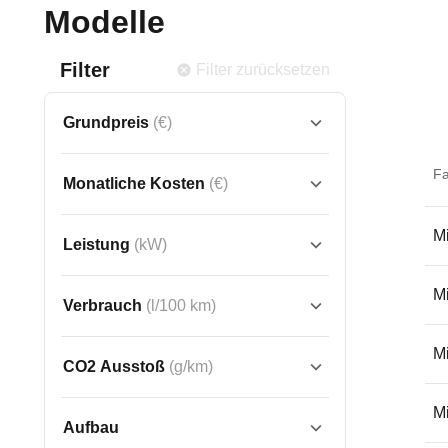
Modelle
Filter
Filter zurücksetzen
Grundpreis
(€)
F
Monatliche Kosten
(€)
Mi
Leistung
(kW)
Mi
Verbrauch
(l/100 km)
Mi
CO2 Ausstoß
(g/km)
Mi
Aufbau