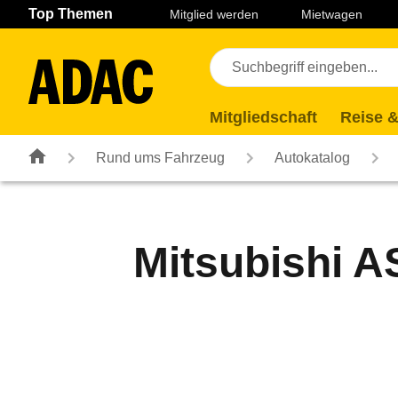
Navigation
Suche
Seiteninhalt
Fußzeile
Top Themen
Mitglied werden
Mietwagen
Mitgliedschaft
Reise &
Rund ums Fahrzeug
Autokatalog
Mitsubishi AS