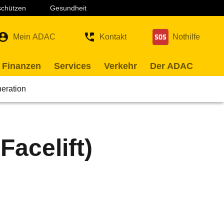
 schützen
Gesundheit
Mein ADAC
Kontakt
Nothilfe
 Finanzen
Services
Verkehr
Der ADAC
neration
Facelift)