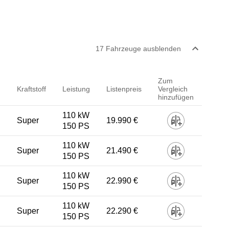
17
Fahrzeug
e
ausblenden
Zum
Kraftstoff
Leistung
Listenpreis
Vergleich
hinzufügen
110 kW
Super
19.990 €
150 PS
110 kW
Super
21.490 €
150 PS
110 kW
Super
22.990 €
150 PS
110 kW
Super
22.290 €
150 PS