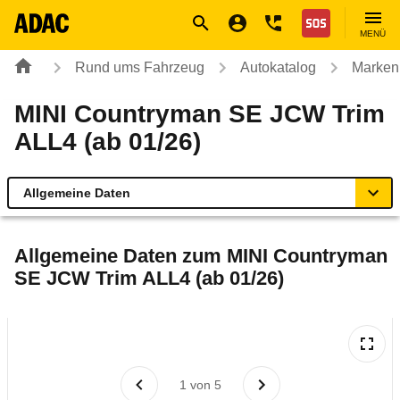
Navigation
Suche
Seiteninhalt
Fußzeile
Nothilfe
MENÜ
Rund ums Fahrzeug
Autokatalog
Marken
MINI Countryman SE JCW Trim
ALL4 (ab 01/26)
Allgemeine Daten
Allgemeine Daten
Allgemeine Daten zum
MINI Countryman
SE JCW Trim ALL4 (ab 01/26)
Technische Daten
Ähnliche Autotests
Laufende Kosten
1
von
5