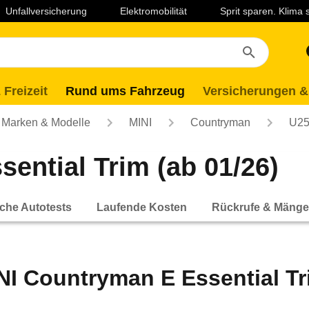
Unfallversicherung
Elektromobilität
Sprit sparen. Klima
 Freizeit
Rund ums Fahrzeug
Versicherungen &
Marken & Modelle
MINI
Countryman
U2
ential Trim (ab 01/26)
che Autotests
Laufende Kosten
Rückrufe & Mänge
NI Countryman E Essential Tr