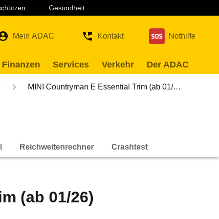
 schützen
Gesundheit
Mein ADAC
Kontakt
Nothilfe
 Finanzen
Services
Verkehr
Der ADAC
5
MINI Countryman E Essential Trim (ab 01/…
l
Reichweitenrechner
Crashtest
im (ab 01/26)