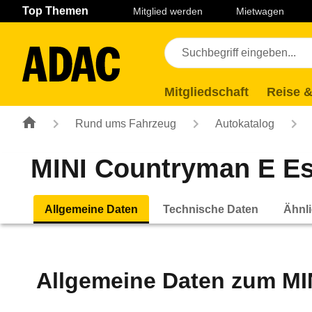
Navigation
Suche
Seiteninhalt
Fußzeile
Top Themen
Mitglied werden
Mietwagen
Mitgliedschaft
Reise &
Rund ums Fahrzeug
Autokatalog
MINI Countryman E Ess
Allgemeine Daten
Technische Daten
Ähnli
Allgemeine Daten zum
MI