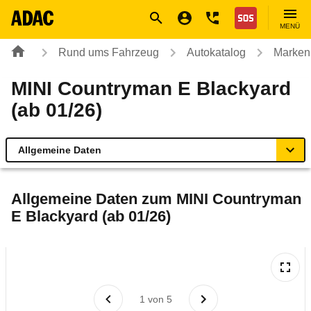
Navigation
Suche
Seiteninhalt
Fußzeile
Nothilfe
MENÜ
Rund ums Fahrzeug
Autokatalog
Marken
MINI Countryman E Blackyard
(ab 01/26)
Allgemeine Daten
Allgemeine Daten
Allgemeine Daten zum
MINI Countryman
E Blackyard (ab 01/26)
Technische Daten
Ähnliche Autotests
Laufende Kosten
1
von
5