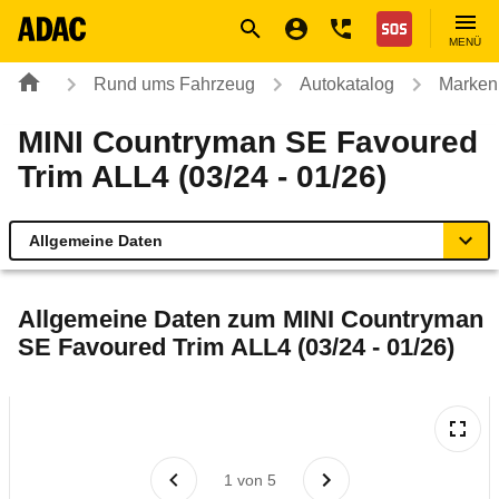
Navigation
Suche
Seiteninhalt
Fußzeile
Nothilfe
MENÜ
Rund ums Fahrzeug
Autokatalog
Marken
MINI Countryman SE Favoured
Trim ALL4 (03/24 - 01/26)
Allgemeine Daten
Allgemeine Daten
Allgemeine Daten zum
MINI Countryman
SE Favoured Trim ALL4 (03/24 - 01/26)
Technische Daten
Ähnliche Autotests
Laufende Kosten
1
von
5