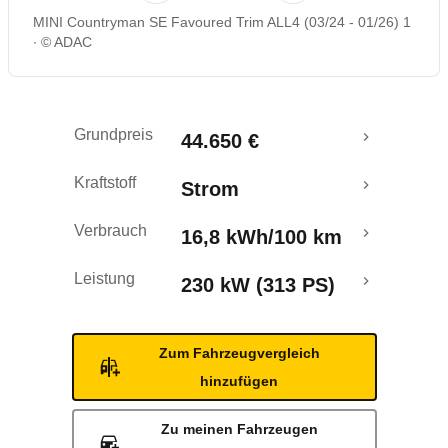
MINI Countryman SE Favoured Trim ALL4 (03/24 - 01/26) 1
Rückrufe & Mängel
© ADAC
Reichweitenrechner
Grundpreis
44.650 €
Crashtest
Kraftstoff
Strom
Verbrauch
16,8 kWh/100 km
Leistung
230 kW (313 PS)
Zum Fahrzeugvergleich
hinzufügen
Zu meinen Fahrzeugen