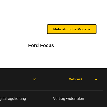
te Fahrzeug.
 aktiven Sicherheit. Er erreicht nur 4 Sterne. Se
n sind, entnehmen Sie bitte dem Rückruf, da häufi
(2016 - 2018)
Mehr ähnliche Modelle
Ford Focus
3/14 - 02/18), Paceman R61 (03/13 - 11/16), Paceman R61 (07/1
Motorwelt
gitalregulierung
Vertrag widerrufen