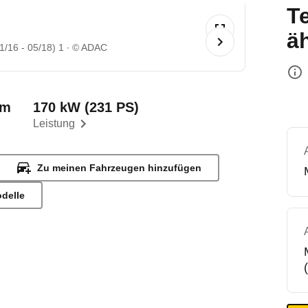
T
ä
/16 - 05/18) 1
© ADAC
km
170 kW (231 PS)
Leistung
Zu meinen Fahrzeugen hinzufügen
odelle