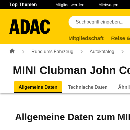
Navigation
Suche
Seiteninhalt
Fußzeile
Top Themen
Mitglied werden
Mietwagen
Mitgliedschaft
Reise &
Rund ums Fahrzeug
Autokatalog
MINI Clubman John Co
Allgemeine Daten
Technische Daten
Ähnli
Allgemeine Daten zum
MI