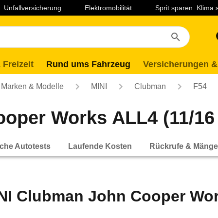
Unfallversicherung
Elektromobilität
Sprit sparen. Klima
 Freizeit
Rund ums Fahrzeug
Versicherungen &
Marken & Modelle
MINI
Clubman
F54
oper Works ALL4 (11/16 
che Autotests
Laufende Kosten
Rückrufe & Mänge
NI Clubman John Cooper Work