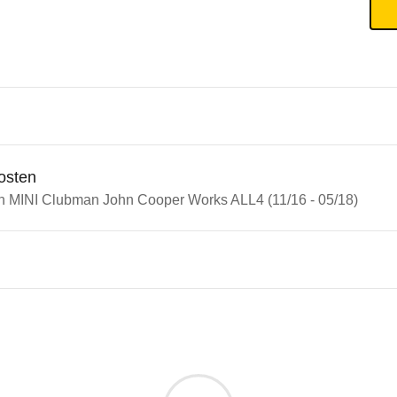
osten
in MINI Clubman John Cooper Works ALL4 (11/16 - 05/18)
n Autos
 Clubman
Clubman John Cooper Works A