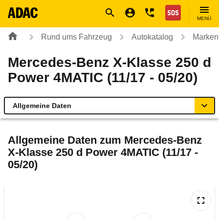
Navigation
Suche
Seiteninhalt
Fußzeile
Nothilfe
MENÜ
Rund ums Fahrzeug
Autokatalog
Marken
Mercedes-Benz X-Klasse 250 d
Power 4MATIC (11/17 - 05/20)
Allgemeine Daten
Allgemeine Daten
Allgemeine Daten zum
Mercedes-Benz
X-Klasse 250 d Power 4MATIC (11/17 -
Technische Daten
05/20)
Rückrufe & Mängel
Crashtest