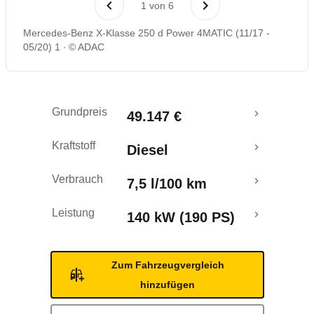
1
von
6
Mercedes-Benz X-Klasse 250 d Power 4MATIC (11/17 -
05/20) 1
© ADAC
Grundpreis
49.147 €
Kraftstoff
Diesel
Verbrauch
7,5 l/100 km
Leistung
140 kW (190 PS)
Zum Fahrzeugvergleich
hinzufügen