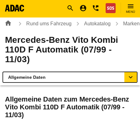
Navigation
Suche
Seiteninhalt
Fußzeile
Nothilfe
MENÜ
Rund ums Fahrzeug
Autokatalog
Marken
Mercedes-Benz Vito Kombi
110D F Automatik (07/99 -
11/03)
Allgemeine Daten
Allgemeine Daten
Allgemeine Daten zum
Mercedes-Benz
Vito Kombi 110D F Automatik (07/99 -
Technische Daten
11/03)
Laufende Kosten