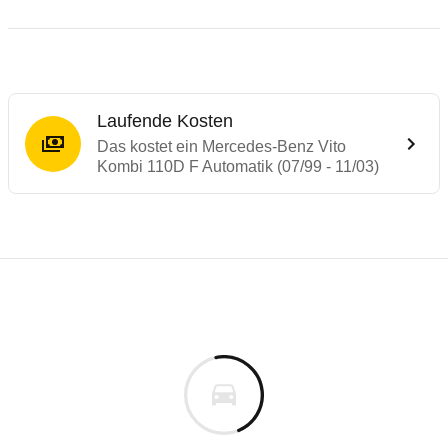
Laufende Kosten
Das kostet ein Mercedes-Benz Vito
Kombi 110D F Automatik (07/99 - 11/03)
Laufende Kosten
Rückrufe & Mängel des Mercedes-Benz Vit
Technische Daten des
Mercedes-Benz Vito
Individuelle Berechnung
Berechnung
€
Rückruf
is
36.387 €
Fahrzeugpreis
Hier können Sie sich zu den Rückrufen des Fahrzeuges 
0 km