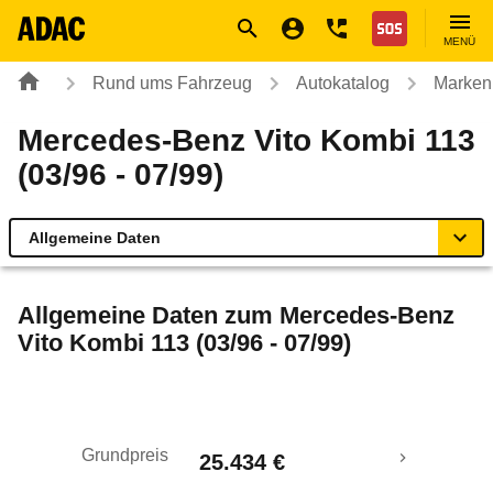
Navigation
Suche
Seiteninhalt
Fußzeile
Nothilfe
MENÜ
Rund ums Fahrzeug
Autokatalog
Marken
Mercedes-Benz Vito Kombi 113
(03/96 - 07/99)
Allgemeine Daten
Allgemeine Daten
Allgemeine Daten zum
Mercedes-Benz
Vito Kombi 113 (03/96 - 07/99)
Technische Daten
Laufende Kosten
Grundpreis
25.434 €
Rückrufe & Mängel