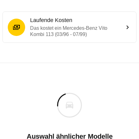
Laufende Kosten
Das kostet ein Mercedes-Benz Vito
Kombi 113 (03/96 - 07/99)
Laufende Kosten
Rückrufe & Mängel des Mercedes-Benz Vit
Technische Daten des
Mercedes-Benz Vito
Individuelle Berechnung
Berechnung
€
Rückruf
is
29.210 €
Fahrzeugpreis
Hier können Sie sich zu den Rückrufen des Fahrzeuges 
00 km
h
Haltedauer
0 PS)
Auswahl ähnlicher Modelle