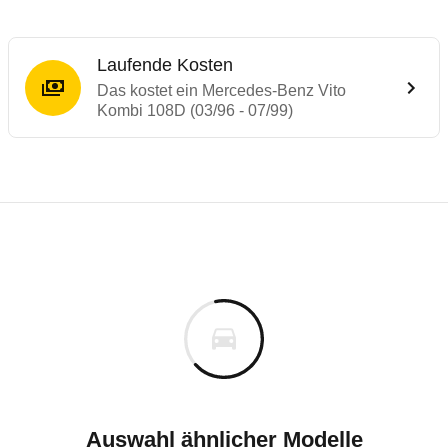
Laufende Kosten
Das kostet ein Mercedes-Benz Vito
Kombi 108D (03/96 - 07/99)
Laufende Kosten
Rückrufe & Mängel des Mercedes-Benz Vit
Technische Daten des
Mercedes-Benz Vito
Individuelle Berechnung
Berechnung
€
Rückruf
is
28.000 €
Fahrzeugpreis
Hier können Sie sich zu den Rückrufen des Fahrzeuges 
00 km
ch
Haltedauer
9 PS)
Auswahl ähnlicher Modelle