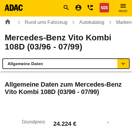
Navigation
Suche
Seiteninhalt
Fußzeile
Nothilfe
MENÜ
Rund ums Fahrzeug
Autokatalog
Marken
Mercedes-Benz Vito Kombi
108D (03/96 - 07/99)
Allgemeine Daten
Allgemeine Daten
Allgemeine Daten zum
Mercedes-Benz
Vito Kombi 108D (03/96 - 07/99)
Technische Daten
Laufende Kosten
Grundpreis
24.224 €
Rückrufe & Mängel