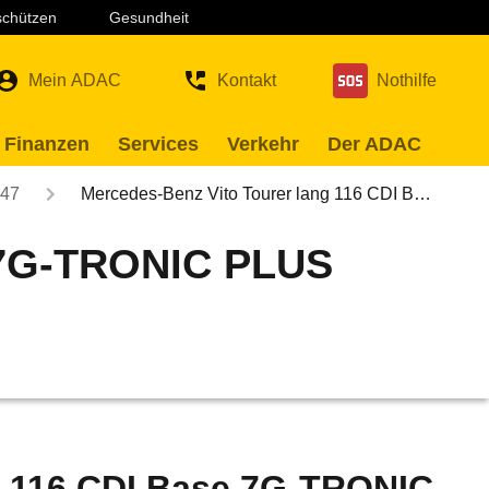
 schützen
Gesundheit
Mein ADAC
Kontakt
Nothilfe
 Finanzen
Services
Verkehr
Der ADAC
47
Mercedes-Benz Vito Tourer lang 116 CDI B…
e 7G-TRONIC PLUS
g 116 CDI Base 7G-TRONIC