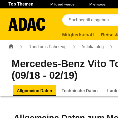
Navigation
Suche
Seiteninhalt
Fußzeile
Top Themen
Mitglied werden
Mietwagen
Mitgliedschaft
Reise &
Rund ums Fahrzeug
Autokatalog
Mercedes-Benz Vito T
(09/18 - 02/19)
Allgemeine Daten
Technische Daten
Lauf
Allgemeine Daten zum
Me