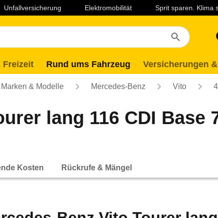
Unfallversicherung
Elektromobilität
Sprit sparen. Klima
 Freizeit
Rund ums Fahrzeug
Versicherungen &
Marken & Modelle
Mercedes-Benz
Vito
4
ourer lang 116 CDI Bas
ende Kosten
Rückrufe & Mängel
rcedes-Benz Vito Tourer lan