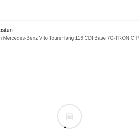
osten
in Mercedes-Benz Vito Tourer lang 116 CDI Base 7G-TRONIC P
edes-Benz Vito
des-Benz Vito Tourer lang 1
m