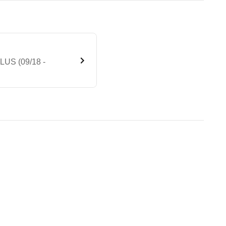
LUS (09/18 -
16 CDI Base 7G-TRONIC PLUS (