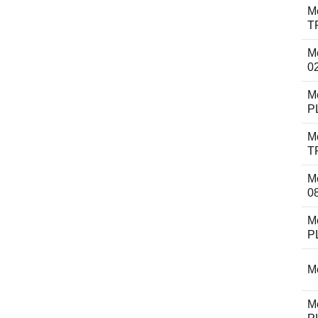
M
T
M
0
M
P
M
T
M
0
M
P
Me
M