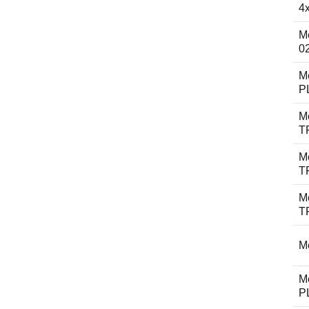
4
M
0
M
P
M
T
M
T
M
T
Me
M
P