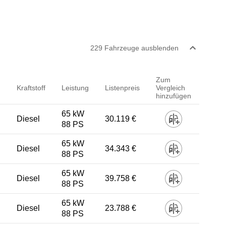
229
Fahrzeug
e
ausblenden
Zum
Kraftstoff
Leistung
Listenpreis
Vergleich
hinzufügen
65 kW
Diesel
30.119 €
88 PS
65 kW
Diesel
34.343 €
88 PS
65 kW
Diesel
39.758 €
88 PS
65 kW
Diesel
23.788 €
88 PS