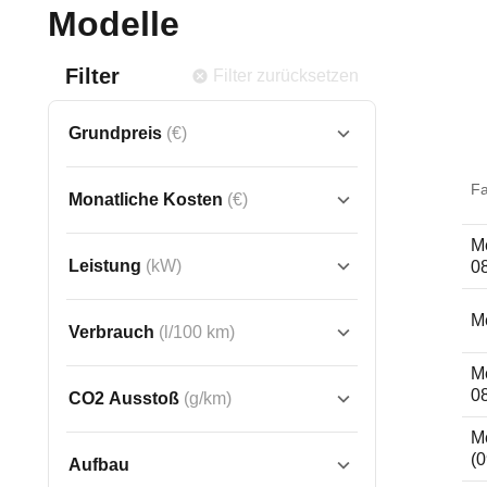
Modelle
Filter
Filter zurücksetzen
Grundpreis
(€)
F
Monatliche Kosten
(€)
M
Leistung
(kW)
0
M
Verbrauch
(l/100 km)
M
0
CO2 Ausstoß
(g/km)
M
(0
Aufbau