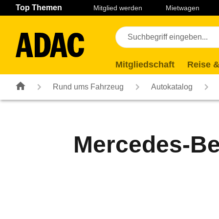
Navigation
Suche
Seiteninhalt
Fußzeile
Top Themen
Mitglied werden
Mietwagen
Mitgliedschaft
Reise &
Rund ums Fahrzeug
Autokatalog
Mercedes-Be