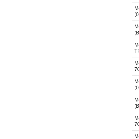
M
(0
M
(B
M
T
M
7
M
(0
M
(B
M
7
M