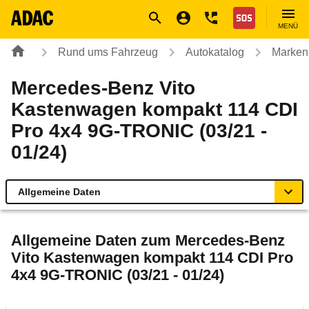
Navigation
Suche
Seiteninhalt
Fußzeile
Nothilfe
MENÜ
Rund ums Fahrzeug
Autokatalog
Marken
Mercedes-Benz Vito
Kastenwagen kompakt 114 CDI
Pro 4x4 9G-TRONIC (03/21 -
01/24)
Allgemeine Daten
Allgemeine Daten
Allgemeine Daten zum
Mercedes-Benz
Vito Kastenwagen kompakt 114 CDI Pro
Technische Daten
4x4 9G-TRONIC (03/21 - 01/24)
Laufende Kosten