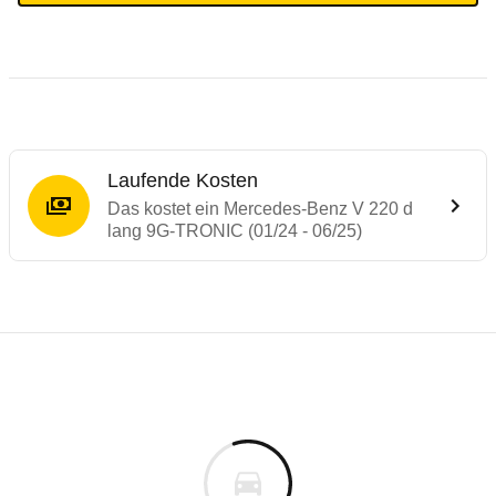
Laufende Kosten
Das kostet ein Mercedes-Benz V 220 d
lang 9G-TRONIC (01/24 - 06/25)
Testergebnisse von ähnlichen Autos
Laufende Kosten
Rückrufe & Mängel des Mercedes-Benz V-
Technische Daten des
Mercedes-Benz V 2
Hier finden Sie eine Übersicht aller Autotests aus de
Individuelle Berechnung
Berechnung
Keine gemeldeten Mängel
s