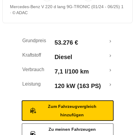
Mercedes-Benz V 220 d lang 9G-TRONIC (01/24 - 06/25) 1
Rückrufe & Mängel
© ADAC
Grundpreis
53.276 €
Kraftstoff
Diesel
Verbrauch
7,1 l/100 km
Leistung
120 kW (163 PS)
Zum Fahrzeugvergleich
hinzufügen
Zu meinen Fahrzeugen