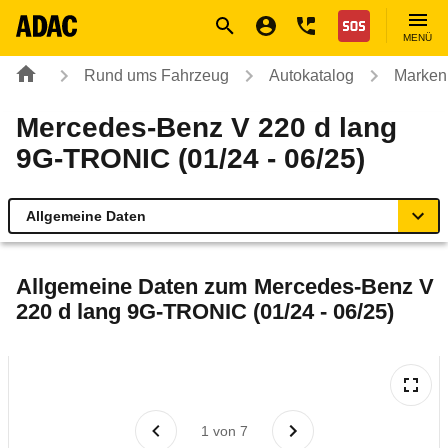
Navigation
Suche
Seiteninhalt
Fußzeile
Nothilfe
MENÜ
Rund ums Fahrzeug
Autokatalog
Marken
Mercedes-Benz V 220 d lang
9G-TRONIC (01/24 - 06/25)
Allgemeine Daten
Allgemeine Daten
Allgemeine Daten zum
Mercedes-Benz V
220 d lang 9G-TRONIC (01/24 - 06/25)
Technische Daten
Ähnliche Autotests
Laufende Kosten
1
von
7