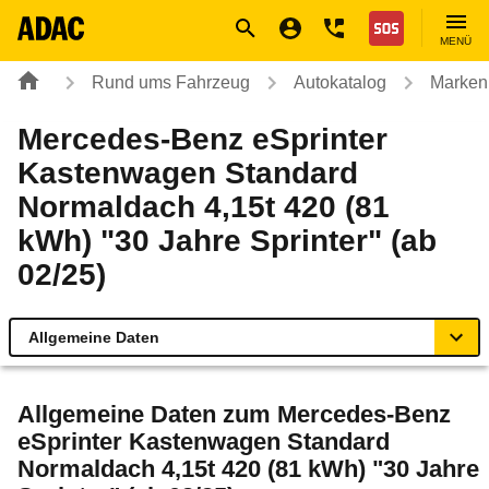
Navigation
Suche
Seiteninhalt
Fußzeile
Nothilfe
MENÜ
Rund ums Fahrzeug
Autokatalog
Marken
Mercedes-Benz eSprinter
Kastenwagen Standard
Normaldach 4,15t 420 (81
kWh) "30 Jahre Sprinter" (ab
02/25)
Allgemeine Daten
Allgemeine Daten
Allgemeine Daten zum
Mercedes-Benz
eSprinter Kastenwagen Standard
Technische Daten
Normaldach 4,15t 420 (81 kWh) "30 Jahre