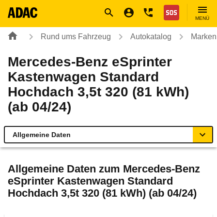
Navigation
Suche
Seiteninhalt
Fußzeile
Nothilfe
MENÜ
Rund ums Fahrzeug
Autokatalog
Marken
Mercedes-Benz eSprinter
Kastenwagen Standard
Hochdach 3,5t 320 (81 kWh)
(ab 04/24)
Allgemeine Daten
Allgemeine Daten
Allgemeine Daten zum
Mercedes-Benz
eSprinter Kastenwagen Standard
Technische Daten
Hochdach 3,5t 320 (81 kWh) (ab 04/24)
Rückrufe & Mängel