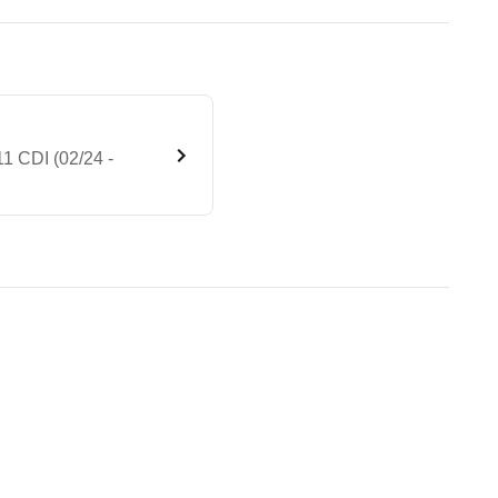
1 CDI (02/24 -
ndard Normaldach 3,19t 211 C