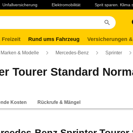
Unfallversicherung
Elektromobilität
Sprit sparen. Klima
 Freizeit
Rund ums Fahrzeug
Versicherungen &
Marken & Modelle
Mercedes-Benz
Sprinter
er Tourer Standard Norma
ende Kosten
Rückrufe & Mängel
rcedes-Benz Sprinter Tourer