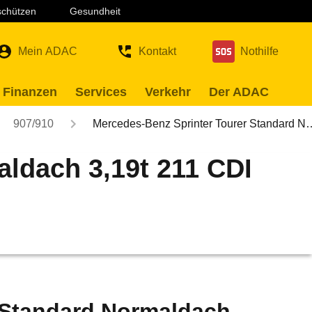
 schützen
Gesundheit
Mein ADAC
Kontakt
Nothilfe
 Finanzen
Services
Verkehr
Der ADAC
907/910
Mercedes-Benz Sprinter Tourer Standard N
ldach 3,19t 211 CDI
 Standard Normaldach