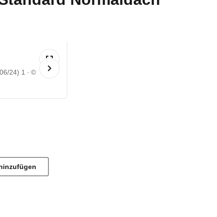
06/24) 1
©
hinzufügen