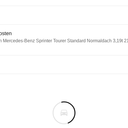
osten
in Mercedes-Benz Sprinter Tourer Standard Normaldach 3,19t 21
edes-Benz Sprinter
des-Benz Sprinter Tourer Sta