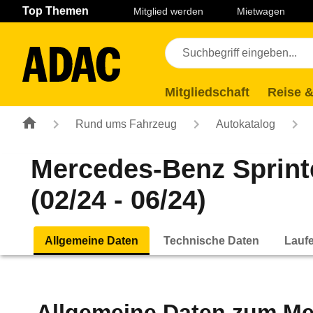
Navigation
Suche
Seiteninhalt
Fußzeile
Top Themen
Mitglied werden
Mietwagen
Mitgliedschaft
Reise &
Rund ums Fahrzeug
Autokatalog
Mercedes-Benz Sprint
(02/24 - 06/24)
Allgemeine Daten
Technische Daten
Lauf
Allgemeine Daten zum
Me