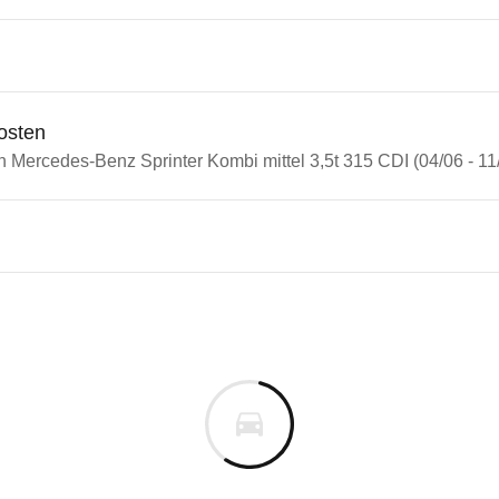
osten
n Mercedes-Benz Sprinter Kombi mittel 3,5t 315 CDI (04/06 - 11
n Autos
edes-Benz Sprinter
des-Benz Sprinter Kombi mitte
s derselben Baureihengeneration wie das ausgewähl
cm
m