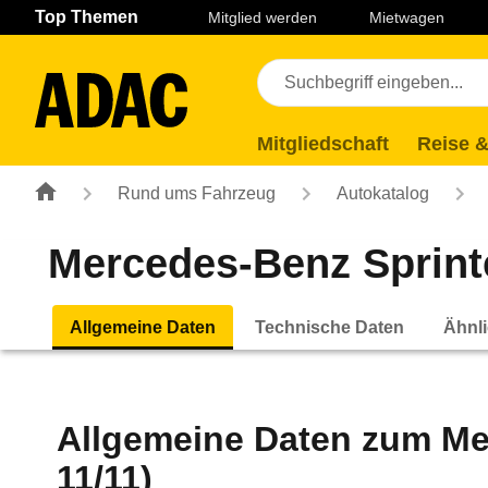
Navigation
Suche
Seiteninhalt
Fußzeile
Top Themen
Mitglied werden
Mietwagen
Mitgliedschaft
Reise &
Rund ums Fahrzeug
Autokatalog
Mercedes-Benz Sprinter
Allgemeine Daten
Technische Daten
Ähnli
Allgemeine Daten zum
Me
11/11)