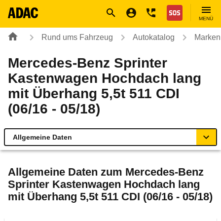
Navigation
Suche
Seiteninhalt
Fußzeile
Nothilfe
MENÜ
Rund ums Fahrzeug
Autokatalog
Marken
Mercedes-Benz Sprinter
Kastenwagen Hochdach lang
mit Überhang 5,5t 511 CDI
(06/16 - 05/18)
Allgemeine Daten
Allgemeine Daten
Allgemeine Daten zum
Mercedes-Benz
Sprinter Kastenwagen Hochdach lang
Technische Daten
mit Überhang 5,5t 511 CDI (06/16 - 05/18)
Rückrufe & Mängel