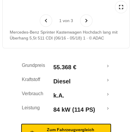
1
von
3
Mercedes-Benz Sprinter Kastenwagen Hochdach lang mit
Überhang 5,5t 511 CDI (06/16 - 05/18) 1
© ADAC
Grundpreis
55.368 €
Kraftstoff
Diesel
Verbrauch
k.A.
Leistung
84 kW (114 PS)
Zum Fahrzeugvergleich