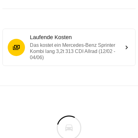
Laufende Kosten
Das kostet ein Mercedes-Benz Sprinter
Kombi lang 3,2t 313 CDI Allrad (12/02 -
04/06)
Laufende Kosten
Rückrufe & Mängel des Mercedes-Benz Spr
Technische Daten des
Mercedes-Benz Spri
Individuelle Berechnung
Berechnung
€
Alle Rückrufe
is
53.908 €
Fahrzeugpreis