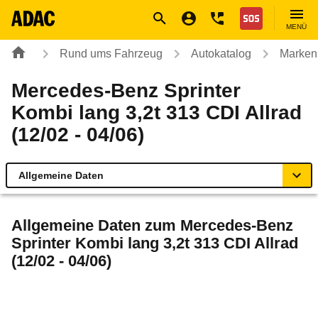
Navigation
Suche
Seiteninhalt
Fußzeile
Nothilfe
MENÜ
Rund ums Fahrzeug
Autokatalog
Marken
Mercedes-Benz Sprinter
Kombi lang 3,2t 313 CDI Allrad
(12/02 - 04/06)
Allgemeine Daten
Allgemeine Daten
Allgemeine Daten zum
Mercedes-Benz
Sprinter Kombi lang 3,2t 313 CDI Allrad
Technische Daten
(12/02 - 04/06)
Laufende Kosten