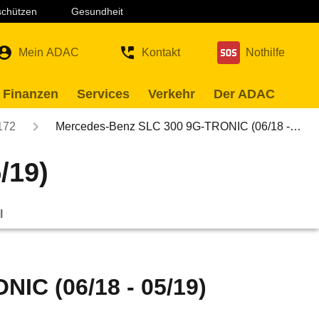
 schützen
Gesundheit
Mein ADAC
Kontakt
Nothilfe
 Finanzen
Services
Verkehr
Der ADAC
172
Mercedes-Benz SLC 300 9G-TRONIC (06/18 -…
/19)
l
IC (06/18 - 05/19)