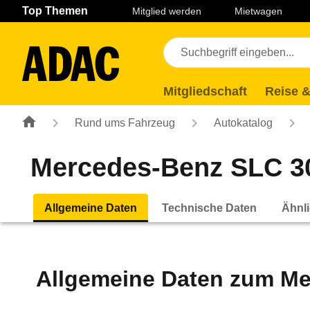
Navigation
Suche
Seiteninhalt
Fußzeile
Top Themen
Mitglied werden
Mietwagen
Mitgliedschaft
Reise &
Rund ums Fahrzeug
Autokatalog
Mercedes-Benz SLC 30
Allgemeine Daten
Technische Daten
Ähnli
Allgemeine Daten zum
Me