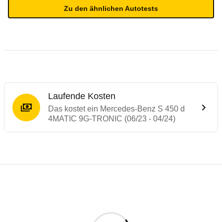
Zu den ähnlichen Autotests
Laufende Kosten
Das kostet ein Mercedes-Benz S 450 d
4MATIC 9G-TRONIC (06/23 - 04/24)
Testergebnisse von ähnlichen Autos
Laufende Kosten
Rückrufe & Mängel des Mercedes-Benz S-
Technische Daten des
Mercedes-Benz S 4
Hier finden Sie eine Übersicht aller Autotests aus de
Individuelle Berechnung
Berechnung
€