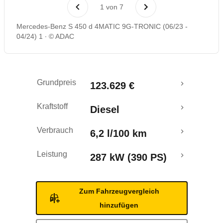
Laufende Kosten
1
von
7
Mercedes-Benz S 450 d 4MATIC 9G-TRONIC (06/23 -
Rückrufe & Mängel
04/24) 1
© ADAC
Grundpreis
123.629 €
Kraftstoff
Diesel
Verbrauch
6,2 l/100 km
Leistung
287 kW (390 PS)
Zum Fahrzeugvergleich
hinzufügen