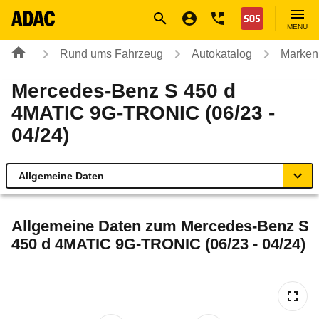
Navigation
Suche
Seiteninhalt
Fußzeile
Nothilfe
MENÜ
Rund ums Fahrzeug
Autokatalog
Marken
Mercedes-Benz S 450 d
4MATIC 9G-TRONIC (06/23 -
04/24)
Allgemeine Daten
Allgemeine Daten
Allgemeine Daten zum
Mercedes-Benz S
450 d 4MATIC 9G-TRONIC (06/23 - 04/24)
Technische Daten
Ähnliche Autotests