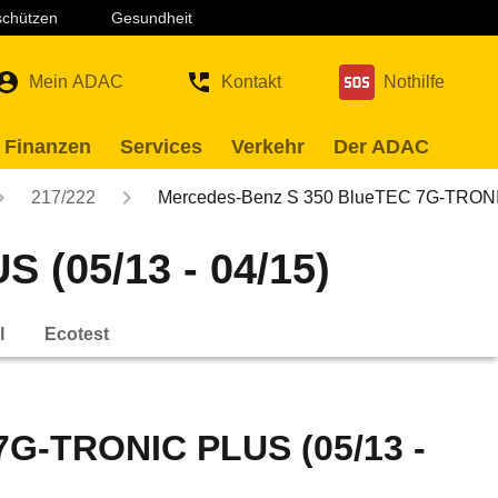
 schützen
Gesundheit
Mein ADAC
Kontakt
Nothilfe
 Finanzen
Services
Verkehr
Der ADAC
217/222
Mercedes-Benz S 350 BlueTEC 7G-TRO
(05/13 - 04/15)
l
Ecotest
7G-TRONIC PLUS (05/13 -