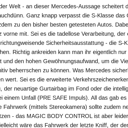
der Welt - an dieser Mercedes-Aussage scheitert
uchdünn. Ganz knapp verpasst die S-Klasse das G
tzdem zu den bisher besten getesteten Autos. Dabei
nz vorne mit. Sei es die tadellose Verarbeitung, de
richtungweisende Sicherheitsausstattung - die S-Kl
en. Richtig ankreiden kann man ihr eigentlich nur
tät und den hohen Gewöhnungsaufwand, um die Vie
uitiv beherrschen zu können. Was Mercedes sicherh
en wert. Sei es die erweiterte Verkehrszeichenerk
 der neuartige Gurtairbag im Fond oder die intelli
i einem Unfall (PRE SAFE Impuls). All das gab es 
 Fahrwerk (mittels Stereokamera) sollte zudem 
tzen - das MAGIC BODY CONTROL ist aber leider 
Vielleicht wäre das Fahrwerk der letzte Kniff, der