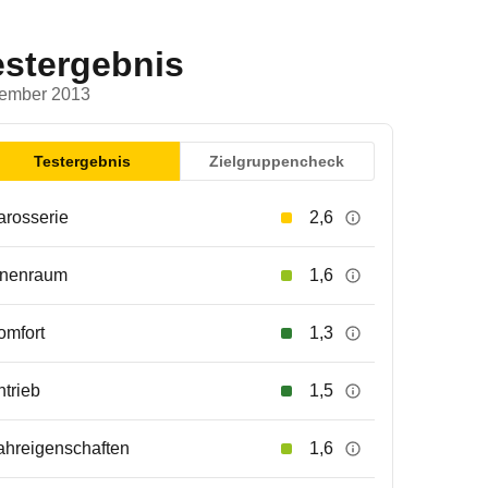
estergebnis
ember 2013
Testergebnis
Zielgruppencheck
arosserie
2,6
nnenraum
1,6
omfort
1,3
ntrieb
1,5
ahreigenschaften
1,6