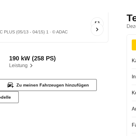
T
Dez
 PLUS (05/13 - 04/15) 1
© ADAC
190 kW (258 PS)
K
Leistung
I
Zu meinen Fahrzeugen hinzufügen
K
odelle
A
F