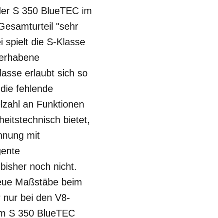
 der S 350 BlueTEC im
esamturteil "sehr
 spielt die S-Klasse
r erhabene
asse erlaubt sich so
 die fehlende
lzahl an Funktionen
eitstechnisch bietet,
ennung mit
gente
bisher noch nicht.
neue Maßstäbe beim
nur bei den V8-
 dem S 350 BlueTEC