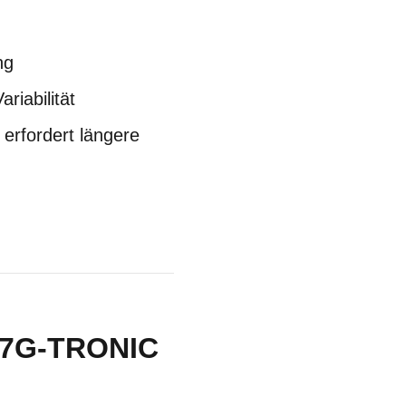
ng
riabilität
 erfordert längere
C 7G-TRONIC