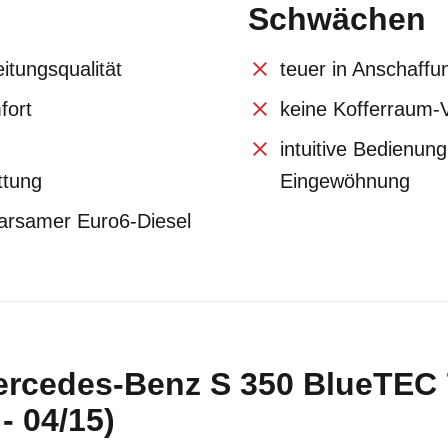
Schwächen
itungsqualität
teuer in Anschaffu
fort
keine Kofferraum-Va
intuitive Bedienung
ttung
Eingewöhnung
sparsamer Euro6-Diesel
ercedes-Benz S 350 BlueTE
- 04/15)