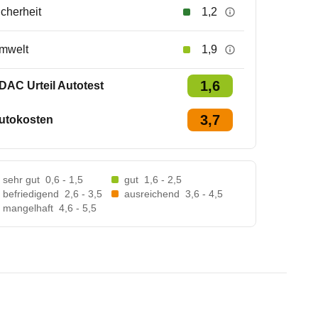
icherheit
1,2
mwelt
1,9
1,6
DAC Urteil Autotest
3,7
utokosten
sehr gut
0,6 - 1,5
gut
1,6 - 2,5
befriedigend
2,6 - 3,5
ausreichend
3,6 - 4,5
mangelhaft
4,6 - 5,5